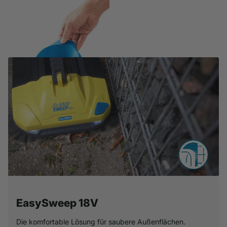
Flachstrahldüse & FKM-
Dichtungen für sprühfähige
Lasuren & Öle
€44,90
EasySweep 18V
Die komfortable Lösung für saubere Außenflächen.