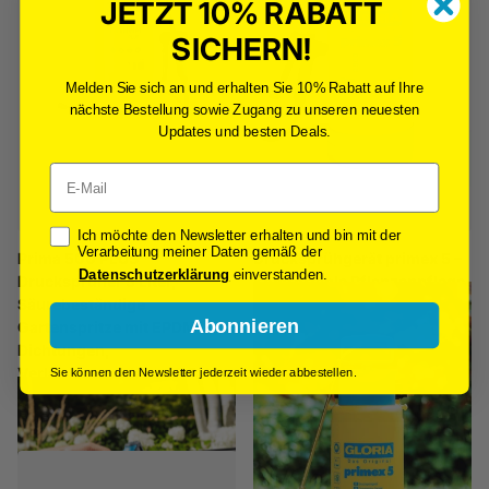
JETZT 10% RABATT
SICHERN!
Melden Sie sich an und erhalten Sie 10% Rabatt auf Ihre
nächste Bestellung sowie Zugang zu unseren neuesten
Updates und besten Deals.
Email
Opt-In
Ich möchte den Newsletter erhalten und bin mit der
Verarbeitung meiner Daten gemäß der
Prima 500 PLUS
Drucksprühgerät primex 5 –
Datenschutzerklärung
einverstanden.
Drucksprüher 5 Liter,
Komfortable Pflanzenpflege
Säurebeständige
mit starker Pumpe und
Abonnieren
Gartenspritze mit EPDM-
Schultergurt
Dichtungen,
€49,90
Verlängerungslanze & PVC-
Sie können den Newsletter jederzeit wieder abbestellen.
Gewebeschlauch
€44,90