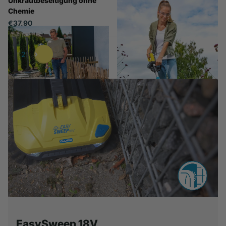
Unkrautbeseitigung ohne
18V Akku (optional
Chemie
erhältlich)
€37,90
€89,90
1
2
EasySweep 18V