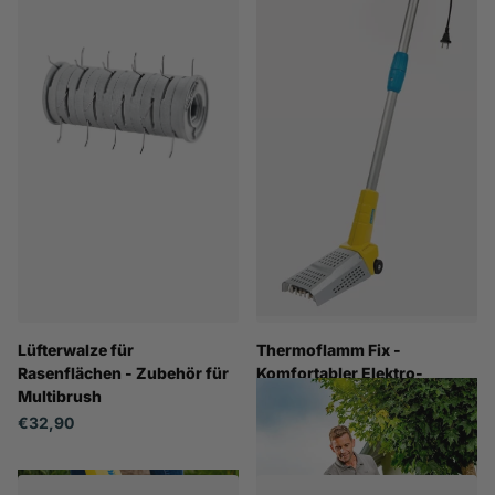
Lüfterwalze für
Thermoflamm Fix -
Rasenflächen - Zubehör für
Komfortabler Elektro-
Multibrush
Unkrautbrennner für große
Flächen
€32,90
€74,90