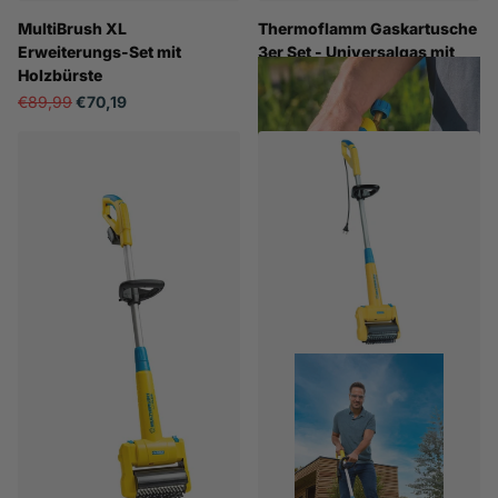
MultiBrush XL
Thermoflamm Gaskartusche
Erweiterungs-Set mit
3er Set - Universalgas mit
Holzbürste
30 % längerer Brenndauer
€89,99
€70,19
€15,90