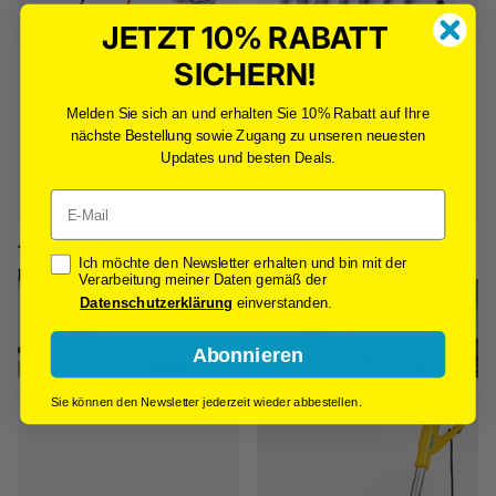
JETZT 10% RABATT
SICHERN!
Melden Sie sich an und erhalten Sie 10% Rabatt auf Ihre
nächste Bestellung sowie Zugang zu unseren neuesten
Updates und besten Deals.
Email
Thermoflamm Professional
Vertikutierwalze für
Opt-In
Ich möchte den Newsletter erhalten und bin mit der
E+ Turbo Set – Komfortabler
Rasenflächen - Zubehör für
Verarbeitung meiner Daten gemäß der
Unkrautbrenner für große
Multibrush
Datenschutzerklärung
einverstanden.
Flächen
€44,90
€69,90
Abonnieren
Sie können den Newsletter jederzeit wieder abbestellen.