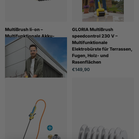
MultiBrush li-on –
GLORIA MultiBrush
Multifunktionale Akku-
speedcontrol 230 V –
Bürste ohne BOSCH 18V
Multifunktionale
Akku (optional erhältlich)
Elektrobürste für Terrassen,
Fugen, Holz- und
€149,90
Rasenflächen
€149,90